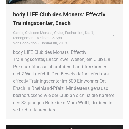
body LIFE Club des Monats: Effectiv
Trainingscenter, Ensch
Cardio
,
Club des Monats
,
Clubs
,
Fachartikel
,
Kraft
,
Management
,
Wellness & Spa
Von
Redaktion
Januar 30, 2018
body LIFE Club des Monats: Effectiv
Trainingscenter, Ensch Zwei Welten, ein Club Ein
Premiumfitnessclub auf dem Land funktioniert
nich? Weit gefehlt! Den Beweis dafür liefert das
effectiv Trainingscenter im 500-Einwohner-Ort
Ensch in Rheinland-Pfalz. Mindestens genauso
beeindruckend wie der Club an sich ist die Karriere
des 32-jährigen Betreibers Marc Wolff, der bereits
seit zehn Jahren das…