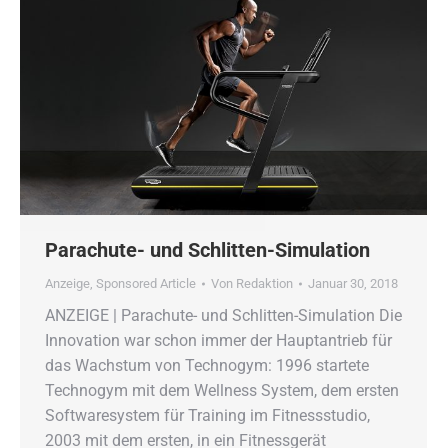
Parachute- und Schlitten-Simulation
Anzeige
,
Sponsored Article
Von
Redaktion
Januar 30, 2018
ANZEIGE | Parachute- und Schlitten-Simulation Die
Innovation war schon immer der Hauptantrieb für
das Wachstum von Technogym: 1996 startete
Technogym mit dem Wellness System, dem ersten
Softwaresystem für Training im Fitnessstudio,
2003 mit dem ersten, in ein Fitnessgerät