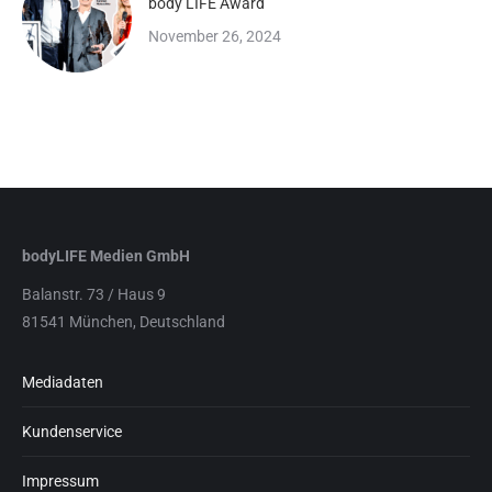
body LIFE Award
November 26, 2024
bodyLIFE Medien GmbH
Balanstr. 73 / Haus 9
81541 München, Deutschland
Mediadaten
Kundenservice
Impressum