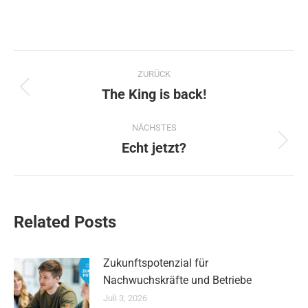
Kommentarnavigation
ZURÜCK
The King is back!
Vorheriger
Beitrag:
NÄCHSTES
Echt jetzt?
Nächster
Beitrag:
Related Posts
Zukunftspotenzial für
Nachwuchskräfte und Betriebe
Juli 3, 2026