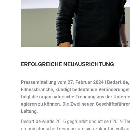
ERFOLGREICHE NEUAUSRICHTUNG
Pressemitteilung vom 27. Februar 2024
I
Bedarf.de, 
Fitnessbranche, kündigt bedeutende Veränderungen 
folgt die organisatorische Trennung aus der Unte
agieren zu können. Die Zwei neuen Geschäftsführe
Leitung.
Bedarf.de wurde 2016 gegründet und ist seit 2019 Tei
organisatorische Trennung, um sich zukünftig voll au