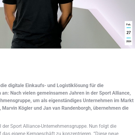
Feb.
27
2024
die digitale Einkaufs- und Logistiklösung für die
an: Nach vielen gemeinsamen Jahren in der Sport Alliance,
rnehmensgruppe, um als eigenständiges Unternehmen im Markt
r, Marvin Kögler und Jan van Randenborgh, übernehmen die
l der Sport Alliance-Unternehmensgruppe. Nun folgt die
f das eigene Kerngeschäft zu konzentrieren. “Diese neue