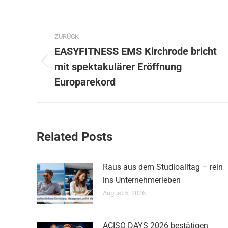
Kommentarnavigation
ZURÜCK
EASYFITNESS EMS Kirchrode bricht
mit spektakulärer Eröffnung
Vorheriger
Beitrag:
Europarekord
Related Posts
Raus aus dem Studioalltag – rein
ins Unternehmerleben
August 5, 2026
ACISO DAYS 2026 bestätigen