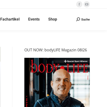
Facebook
YouTube
page
page
Fachartikel
Events
Shop
opens
opens
Suche
Search:
in
in
new
new
window
window
OUT NOW: bodyLIFE Magazin 08I26