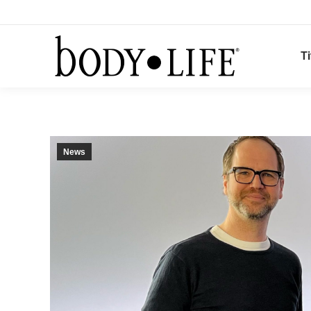
Ti
News