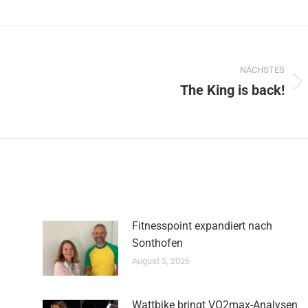
NÄCHSTES
The King is back!
Nächster
Beitrag:
Fitnesspoint expandiert nach
Sonthofen
August 5, 2026
Wattbike bringt VO2max-Analysen