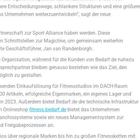
ere Entscheidungswege, schlankere Strukturen und eine größere
 das Unternehmen weiterzuentwickeln”, sagt der neue
rtnerschaft zur Sport Alliance haben werden. Diese
on Schnittstellen zur Magicline, um gemeinsam weiterhin
ite Geschäftsführer, Jan van Randenborgh.
rne Organisation, während für die Kunden von Bedarf.de nahezu
Ansprechpartner bleiben genauso bestehen wie das Ziel, den
öglich zu gestalten.
assenden Einkaufslösung für Fitnessstudios im DACH-Raum
00 Artikeln, erfolgreiche Eigenmarken, ein eigenes Lager und
n 2023. Außerdem bietet Bedarf.de die technische Infrastruktur
em Onlineshop
fitness.bedarf.de
bietet das Unternehmen
d Franchissysteme sowie ein neues Managementsystem zur
nd Freigabeprozessen an.
os über regionale Marken bis hin zu großen Fitnessketten mit