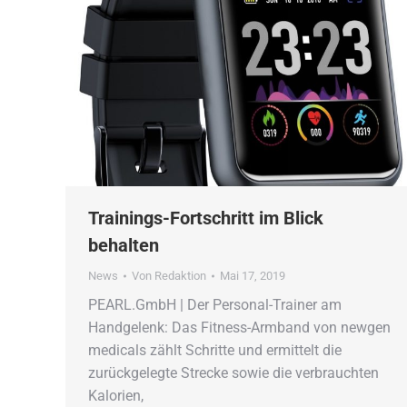
Trainings-Fortschritt im Blick
behalten
News
Von
Redaktion
Mai 17, 2019
PEARL.GmbH | Der Personal-Trainer am
Handgelenk: Das Fitness-Armband von newgen
medicals zählt Schritte und ermittelt die
zurückgelegte Strecke sowie die verbrauchten
Kalorien,