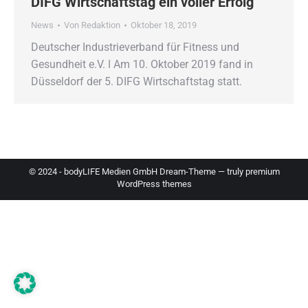
DIFG Wirtschaftstag ein voller Erfolg
News
Von
Redaktion
Oktober 18, 2019
Deutscher Industrieverband für Fitness und
Gesundheit e.V. ǀ Am 10. Oktober 2019 fand in
Düsseldorf der 5. DIFG Wirtschaftstag statt.
© 2024 - bodyLIFE Medien GmbH Dream-Theme — truly
premium
WordPress themes