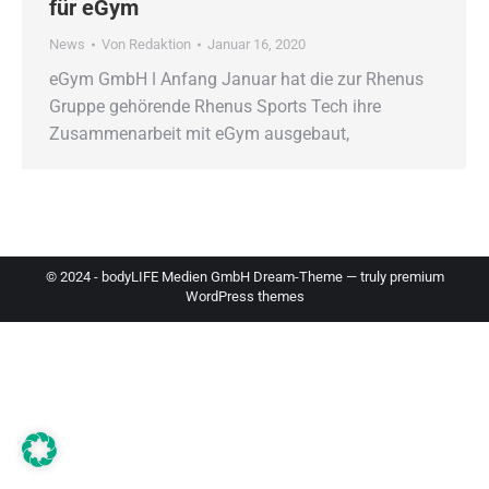
für eGym
News
Von
Redaktion
Januar 16, 2020
eGym GmbH ǀ Anfang Januar hat die zur Rhenus
Gruppe gehörende Rhenus Sports Tech ihre
Zusammenarbeit mit eGym ausgebaut,
© 2024 - bodyLIFE Medien GmbH Dream-Theme — truly
premium
WordPress themes