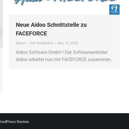
Neue Aidoo Schnittstelle zu
FACEFORCE
News
Von
Redaktion
Mai 19, 2020
Aidoo Software GmbH ǀ Der Softwareanbieter
Aidoo arbeitet nun mit FACEFORCE zusammen.
ordPress themes