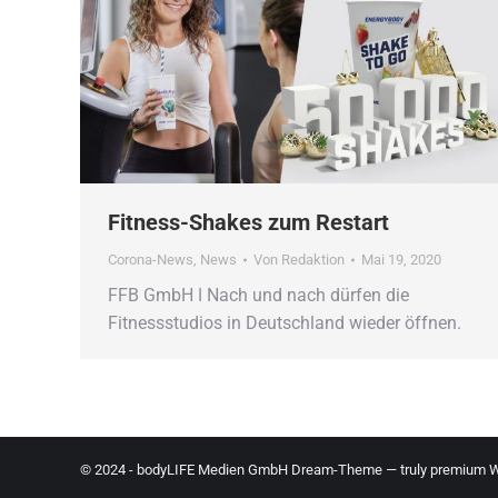
Fitness-Shakes zum Restart
Corona-News
,
News
Von
Redaktion
Mai 19, 2020
FFB GmbH ǀ Nach und nach dürfen die
Fitnessstudios in Deutschland wieder öffnen.
© 2024 - bodyLIFE Medien GmbH Dream-Theme — truly
premium W