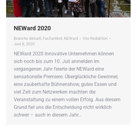
NEWard 2020
Branche Aktuell
,
Fachartikel
,
NEWard
Von
Redaktion
Juni 8, 2020
NEWard 2020 Innovative Unternehmen können
sich noch bis zum 10. Juli anmelden Im
vergangenen Jahr feierte der NEWard eine
sensationelle Premiere: Überglückliche Gewinner,
eine zauberhafte Bühnenshow, gutes Essen und
viel Zeit zum Netzwerken machten die
Veranstaltung zu einem vollen Erfolg. Aus diesem
Grund fiel uns die Entscheidung nicht wirklich
schwer – auch in diesem Jahr…