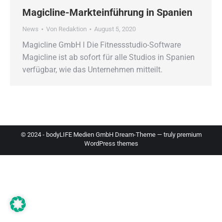
Magicline-Markteinführung in Spanien
News
Von
Redaktion
August 5, 2020
Magicline GmbH ǀ Die Fitnessstudio-Software
Magicline ist ab sofort für alle Studios in Spanien
verfügbar, wie das Unternehmen mitteilt.
© 2024 - bodyLIFE Medien GmbH Dream-Theme — truly
premium
WordPress themes