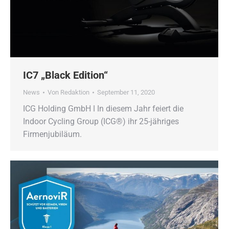
IC7 „Black Edition“
News
Von
Redaktion
September 11, 2020
ICG Holding GmbH ǀ In diesem Jahr feiert die
Indoor Cycling Group (ICG®) ihr 25-jähriges
Firmenjubiläum.