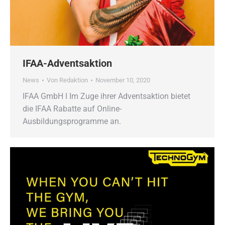
IFAA-Adventsaktion
News
Von
Redaktion
November 10, 2020
IFAA GmbH ǀ Im Zuge ihrer Adventsaktion bietet
die IFAA Rabatte auf Online-
Ausbildungsprogramme an.