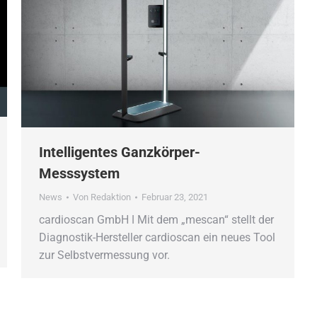
Intelligentes Ganzkörper-
Messsystem
News
Von
Redaktion
Februar 23, 2021
cardioscan GmbH ǀ Mit dem „mescan“ stellt der
Diagnostik-Hersteller cardioscan ein neues Tool
zur Selbstvermessung vor.