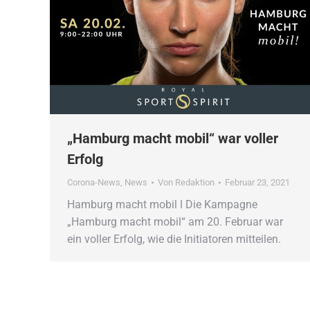
„Hamburg macht mobil“ war voller
Erfolg
Corona-News
,
News
Von
Redaktion
Februar 23, 2021
Hamburg macht mobil ǀ Die Kampagne
„Hamburg macht mobil“ am 20. Februar war
ein voller Erfolg, wie die Initiatoren mitteilen.