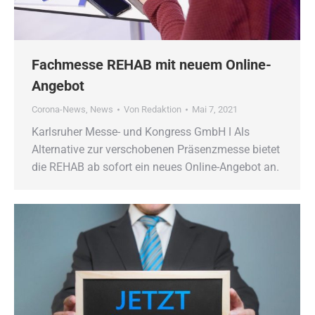
Fachmesse REHAB mit neuem Online-
Angebot
Corona-News
,
News
Von
Redaktion
Mai 7, 2021
Karlsruher Messe- und Kongress GmbH ǀ Als
Alternative zur verschobenen Präsenzmesse bietet
die REHAB ab sofort ein neues Online-Angebot an.