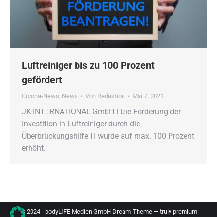
Luftreiniger bis zu 100 Prozent
gefördert
Corona-News
,
News
Von
Redaktion
Mai 7, 2021
JK-INTERNATIONAL GmbH ǀ Die Förderung der
Investition in Luftreiniger durch die
Überbrückungshilfe III wurde auf max. 100 Prozent
erhöht.
© 2024 - bodyLIFE Medien GmbH Dream-Theme — truly
premium