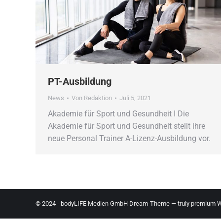
PT-Ausbildung
News
Von
Redaktion
Juli 5, 2021
Akademie für Sport und Gesundheit ǀ Die
Akademie für Sport und Gesundheit stellt ihre
neue Personal Trainer A-Lizenz-Ausbildung vor.
© 2024 - bodyLIFE Medien GmbH Dream-Theme — truly
premium W