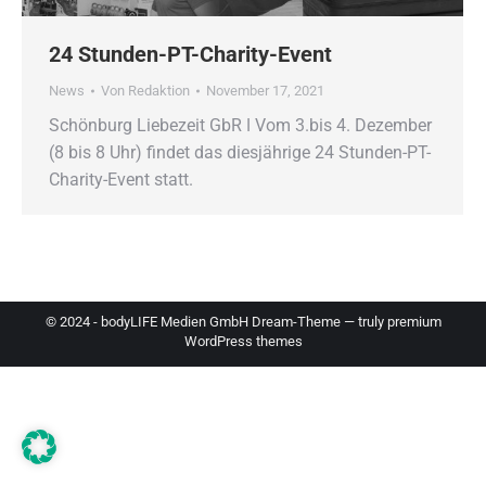
24 Stunden-PT-Charity-Event
News
Von
Redaktion
November 17, 2021
Schönburg Liebezeit GbR ǀ Vom 3.bis 4. Dezember
(8 bis 8 Uhr) findet das diesjährige 24 Stunden-PT-
Charity-Event statt.
© 2024 - bodyLIFE Medien GmbH Dream-Theme — truly
premium
WordPress themes