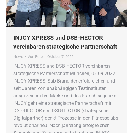
INJOY XPRESS und DSB-HECTOR
vereinbaren strategische Partnerschaft
News
Von
Reto
Oktober 7, 2022
INJOY XPRESS und DSB-HECTOR vereinbaren
strategische Partnerschaft München, 02.09.2022
INJOY XPRESS, Sub-Brand der erfolgreichen und
seit Jahren von unabhängigen Testinstituten
ausgezeichneten Marke und des Franchisegebers
INJOY geht eine strategische Partnerschaft mit
DSB-HECTOR ein. DSB-HECTOR (strategischer
Digitalpartner) denkt Prozesse in den Fitnessclubs
revolutionär neu. Nach jahrelang erfolgreicher
Synergie und Zusammenarbeit mit den INJOY