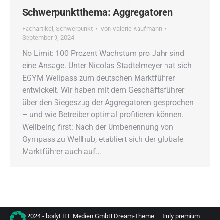
Schwerpunktthema: Aggregatoren
Fachartikel
,
Schwerpunkt
Von
Valerie Kaufmann
September 9, 2024
No Limit: 100 Prozent Wachstum pro Jahr sind
eine Ansage. Unter Nicolas Stadtelmeyer hat sich
EGYM Wellpass zum deutschen Marktführer
entwickelt. Wir haben mit dem Geschäftsführer
über den Siegeszug der Aggregatoren gesprochen
– und wie Betreiber optimal profitieren können.
Wellbeing first: Nach der Umbenennung von
Gympass zu Wellhub, etabliert sich der globale
Marktführer auch auf…
© 2024 - bodyLIFE Medien GmbH Dream-Theme — truly
premium