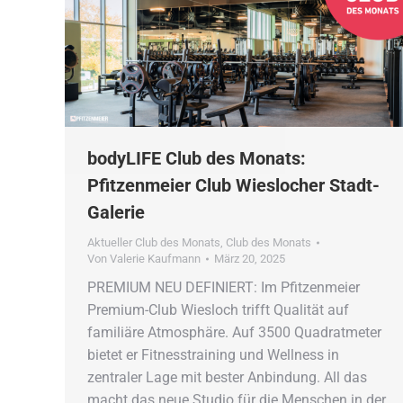
bodyLIFE Club des Monats:
Pfitzenmeier Club Wieslocher Stadt-
Galerie
Aktueller Club des Monats
,
Club des Monats
Von
Valerie Kaufmann
März 20, 2025
PREMIUM NEU DEFINIERT: Im Pfitzenmeier
Premium-Club Wiesloch trifft Qualität auf
familiäre Atmosphäre. Auf 3500 Quadratmeter
bietet er Fitnesstraining und Wellness in
zentraler Lage mit bester Anbindung. All das
macht das neue Studio für die Menschen in der