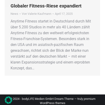
Globaler Fitness-Riese expandiert
News
Von
Valerie Kaufmann
April 17, 2025
Anytime Fitness startet in Deutschland durch Mit
über 5.200 Studios in mehr als 40 Ländern zählt
Anytime Fitness zu den weltweit erfolgreichsten
Fitness-Franchise-Systemen. Besonders stark in
den USA und im asiatisch-pazifischen Raum
gewachsen, richtet sich der Blick der Marke nun
verstärkt auf den deutschen Markt – mit einer
klaren Expansionsstrategie und einem erprobten
Konzept, das…
© 2024 - bodyLIFE Medien GmbH Dream-Theme — truly
premium
WordPress themes