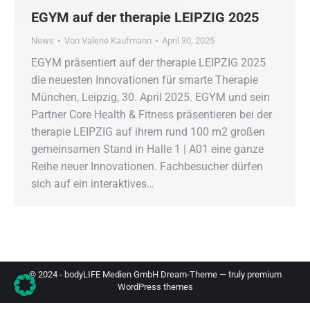
EGYM auf der therapie LEIPZIG 2025
News
Von
Valerie Kaufmann
April 30, 2025
EGYM präsentiert auf der therapie LEIPZIG 2025
die neuesten Innovationen für smarte Therapie
München, Leipzig, 30. April 2025. EGYM und sein
Partner Core Health & Fitness präsentieren bei der
therapie LEIPZIG auf ihrem rund 100 m2 großen
gemeinsamen Stand in Halle 1 | A01 eine ganze
Reihe neuer Innovationen. Fachbesucher dürfen
sich auf ein interaktives…
© 2024 - bodyLIFE Medien GmbH Dream-Theme — truly
premium
WordPress themes