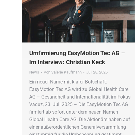
Umfirmierung EasyMotion Tec AG –
Im Interview: Christian Keck
News
Von
Valerie Kaufmann
Juli 28, 2025
Ein neuer Name mit klarer Botschaft:
EasyMotion Tec AG wird zu Global Health Care
AG – Gesundheit und Internationalität im Fokus
Vaduz, 23. Juli 2025 – Die EasyMotion Tec AG
firmiert ab sofort unter dem neuen Namen
Global Health Care AG. Die Aktionäre haben auf
einer außerordentlichen Generalversammlung
einstimmig für die Umbenennung gestimmt.