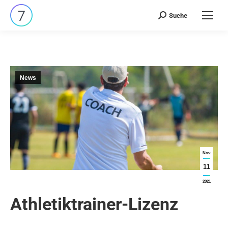
Suche
Search:
News
Nov.
11
2021
Athletiktrainer-Lizenz