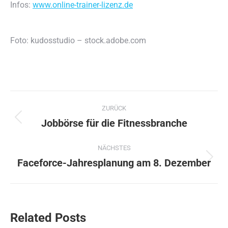
Infos:
www.online-trainer-lizenz.de
Foto: kudosstudio – stock.adobe.com
Kommentarnavigation
ZURÜCK
Jobbörse für die Fitnessbranche
Vorheriger
Beitrag:
NÄCHSTES
Faceforce-Jahresplanung am 8. Dezember
Nächster
Beitrag:
Related Posts