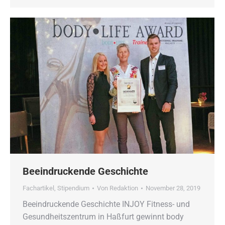
Beeindruckende Geschichte
Fachartikel
,
Stipendium
Von
Redaktion
November 28, 2019
Beeindruckende Geschichte INJOY Fitness- und
Gesundheitszentrum in Haßfurt gewinnt body