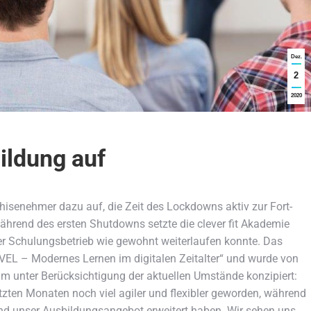
Dez.
2
2020
bildung auf
anchisenehmer dazu auf, die Zeit des Lockdowns aktiv zur Fort-
hrend des ersten Shutdowns setzte die clever fit Akademie
er Schulungsbetrieb wie gewohnt weiterlaufen konnte. Das
EL – Modernes Lernen im digitalen Zeitalter“ und wurde von
am unter Berücksichtigung der aktuellen Umstände konzipiert:
tzten Monaten noch viel agiler und flexibler geworden, während
t und unser Ausbildungsangebot erweitert haben. Wir sehen uns