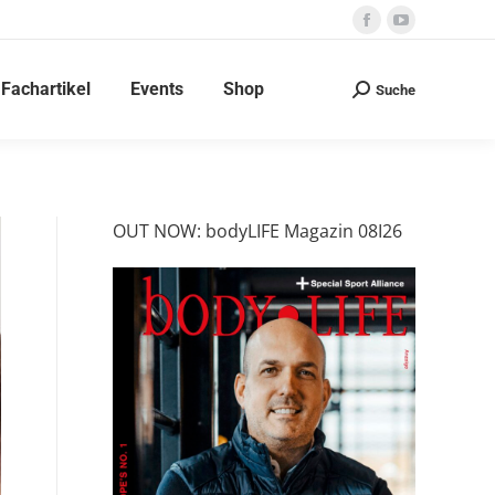
Facebook
YouTube
page
page
Fachartikel
Events
Shop
opens
opens
Suche
Search:
in
in
new
new
window
window
OUT NOW: bodyLIFE Magazin 08I26