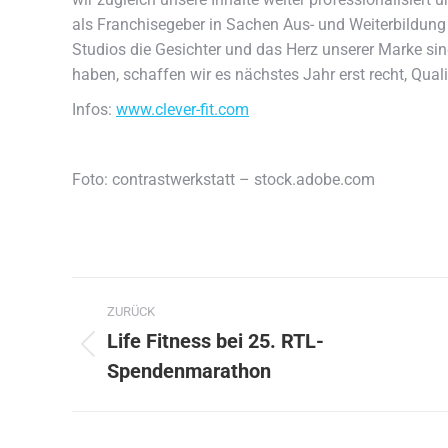
als Franchisegeber in Sachen Aus- und Weiterbildung d
Studios die Gesichter und das Herz unserer Marke sin
haben, schaffen wir es nächstes Jahr erst recht, Qua
Infos:
www.clever-fit.com
Foto: contrastwerkstatt – stock.adobe.com
Kommentarnavigation
ZURÜCK
Life Fitness bei 25. RTL-
Vorheriger
Spendenmarathon
Beitrag: