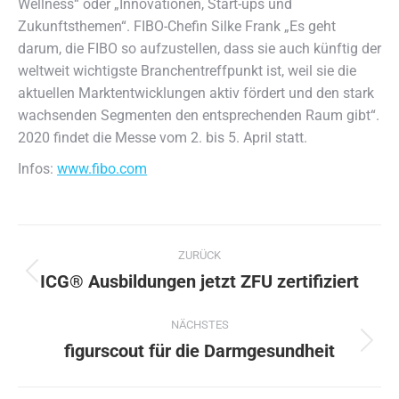
Wellness“ oder „Innovationen, Start-ups und
Zukunftsthemen“. FIBO-Chefin Silke Frank „Es geht
darum, die FIBO so aufzustellen, dass sie auch künftig der
weltweit wichtigste Branchentreffpunkt ist, weil sie die
aktuellen Marktentwicklungen aktiv fördert und den stark
wachsenden Segmenten den entsprechenden Raum gibt“.
2020 findet die Messe vom 2. bis 5. April statt.
Infos:
www.fibo.com
Kommentarnavigation
ZURÜCK
ICG® Ausbildungen jetzt ZFU zertifiziert
Vorheriger
Beitrag:
NÄCHSTES
figurscout für die Darmgesundheit
Nächster
Beitrag: