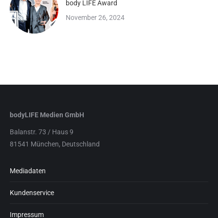
body LIFE Award
November 26, 2024
bodyLIFE Medien GmbH
Balanstr. 73 / Haus 9
81541 München, Deutschland
Mediadaten
Kundenservice
Impressum