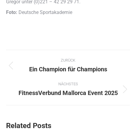
Gregor unter (0)221 – 42 29 29 71.
Foto:
Deutsche Sportakademie
Kommentarnavigation
ZURÜCK
Ein Champion für Champions
Vorheriger
Beitrag:
NÄCHSTES
FitnessVerbund Mallorca Event 2025
Nächster
Beitrag:
Related Posts