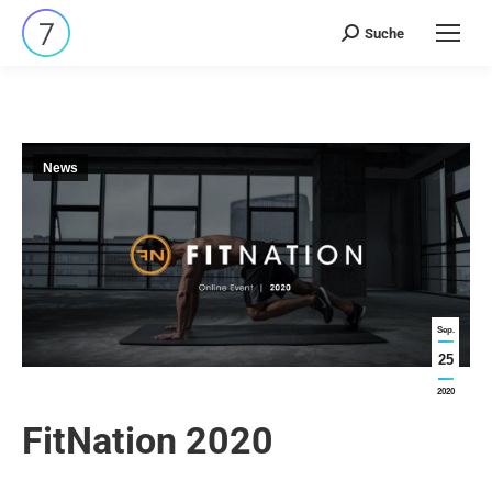
Suche
Search:
News
Sep.
25
2020
FitNation 2020