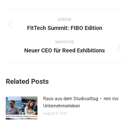
Kommentarnavigation
ZURÜCK
FitTech Summit: FIBO Edition
Vorheriger
Beitrag:
NÄCHSTES
Neuer CEO für Reed Exhibitions
Nächster
Beitrag:
Related Posts
Raus aus dem Studioalltag – rein ins
Unternehmerleben
August 5, 2026