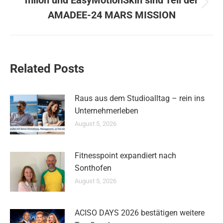
milon und EasyMotionSkin sind Teil der
Nächster
AMADEE-24 MARS MISSION
Beitrag:
Related Posts
Raus aus dem Studioalltag – rein ins
Unternehmerleben
August 5, 2026
Fitnesspoint expandiert nach
Sonthofen
August 5, 2026
ACISO DAYS 2026 bestätigen weitere