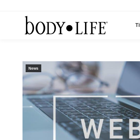
Ti
News