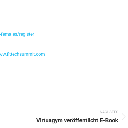
-females/register
ww.fittechsummit.com
NÄCHSTES
Virtuagym veröffentlicht E-Book
Nächster
Beitrag: