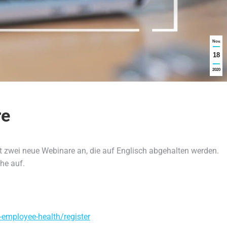
Nov.
18
2020
re
t zwei neue Webinare an
, die auf Englisch abgehalten werden.
che auf.
-employee-health/register