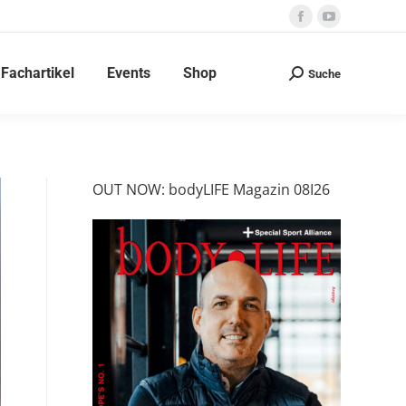
Facebook
YouTube
page
page
Fachartikel
Events
Shop
opens
opens
Suche
Search:
in
in
new
new
window
window
OUT NOW: bodyLIFE Magazin 08I26