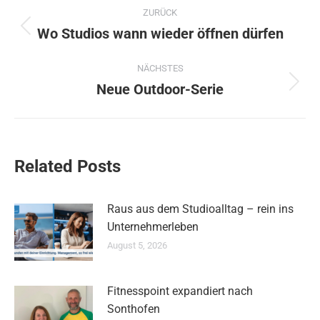
Kommentarnavigation
ZURÜCK
Wo Studios wann wieder öffnen dürfen
Vorheriger
Beitrag:
NÄCHSTES
Neue Outdoor-Serie
Nächster
Beitrag:
Related Posts
Raus aus dem Studioalltag – rein ins
Unternehmerleben
August 5, 2026
Fitnesspoint expandiert nach
Sonthofen