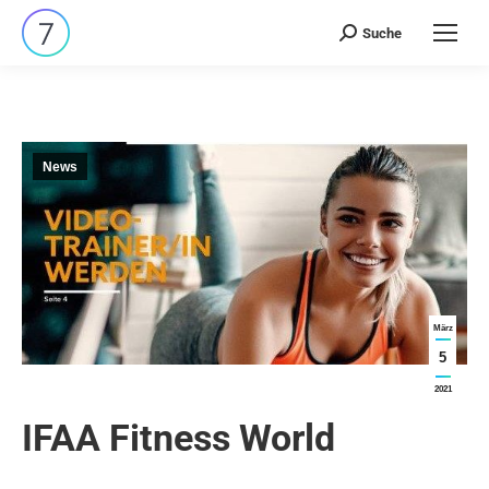
Suche
Search:
News
März
5
2021
IFAA Fitness World