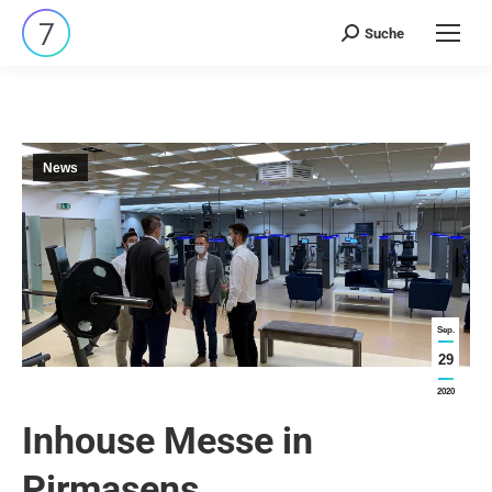
Suche
Search:
News
Sep.
29
2020
Inhouse Messe in
Pirmasens