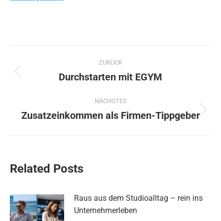
Kommentarnavigation
ZURÜCK
Durchstarten mit EGYM
Vorheriger
Beitrag:
NÄCHSTES
Zusatzeinkommen als Firmen-Tippgeber
Nächster
Beitrag:
Related Posts
Raus aus dem Studioalltag – rein ins
Unternehmerleben