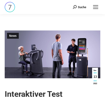
Suche
Search:
News
Jan.
13
2022
Interaktiver Test