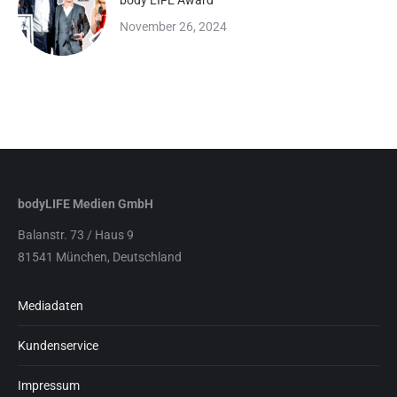
body LIFE Award
November 26, 2024
bodyLIFE Medien GmbH
Balanstr. 73 / Haus 9
81541 München, Deutschland
Mediadaten
Kundenservice
Impressum