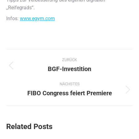
„Reifegrads“.
Infos:
www.egym.com
Kommentarnavigation
ZURÜCK
BGF-Investition
Vorheriger
Beitrag:
NÄCHSTES
FIBO Congress feiert Premiere
Nächster
Beitrag:
Related Posts