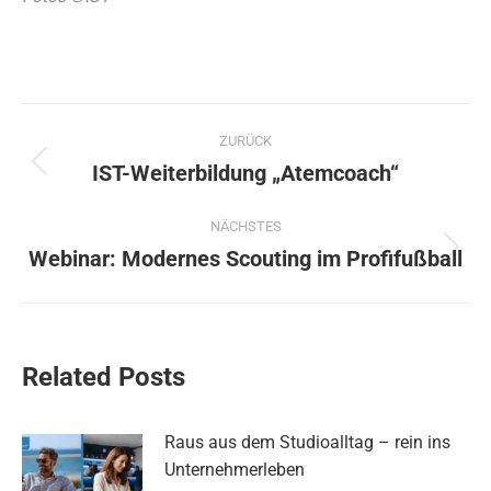
Kommentarnavigation
ZURÜCK
IST-Weiterbildung „Atemcoach“
Vorheriger
Beitrag:
NÄCHSTES
Webinar: Modernes Scouting im Profifußball
Nächster
Beitrag:
Related Posts
Raus aus dem Studioalltag – rein ins
Unternehmerleben