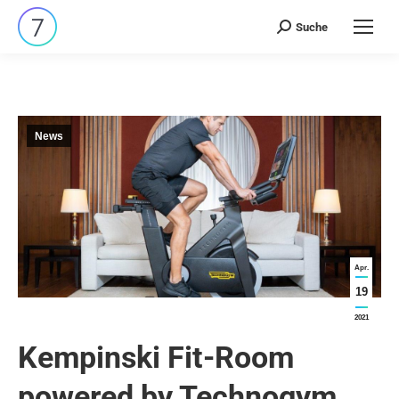
Suche
Search:
News
Apr.
19
2021
Kempinski Fit-Room
powered by Technogym