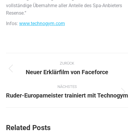
vollständige Übernahme aller Anteile des Spa-Anbieters
Resense.“
Infos:
www.technogym.com
Kommentarnavigation
ZURÜCK
Neuer Erklärfilm von Faceforce
Vorheriger
Beitrag:
NÄCHSTES
Ruder-Europameister trainiert mit Technogym
Nächster
Beitrag:
Related Posts