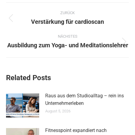
Kommentarnavigation
ZURÜCK
Verstärkung für cardioscan
Vorheriger
Beitrag:
NÄCHSTES
Ausbildung zum Yoga- und Meditationslehrer
Nächster
Beitrag:
Related Posts
Raus aus dem Studioalltag – rein ins
Unternehmerleben
August 5, 2026
Fitnesspoint expandiert nach