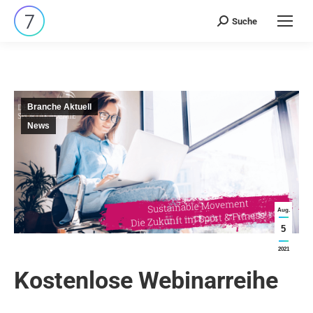
Suche
Search:
Branche Aktuell
News
Aug.
5
2021
Kostenlose Webinarreihe