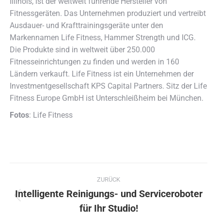
Illinois, ist der weltweit führende Hersteller von
Fitnessgeräten. Das Unternehmen produziert und vertreibt
Ausdauer- und Krafttrainingsgeräte unter den
Markennamen Life Fitness, Hammer Strength und ICG.
Die Produkte sind in weltweit über 250.000
Fitnesseinrichtungen zu finden und werden in 160
Ländern verkauft. Life Fitness ist ein Unternehmen der
Investmentgesellschaft KPS Capital Partners. Sitz der Life
Fitness Europe GmbH ist Unterschleißheim bei München.
Fotos
: Life Fitness
Kommentarnavigation
ZURÜCK
Intelligente Reinigungs- und Serviceroboter
Vorheriger
für Ihr Studio!
Beitrag: