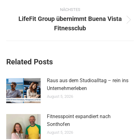
NÄCHSTES
LifeFit Group übernimmt Buena Vista
Nächster
Fitnessclub
Beitrag:
Related Posts
Raus aus dem Studioalltag – rein ins
Unternehmerleben
August 5, 2026
Fitnesspoint expandiert nach
Sonthofen
August 5, 2026