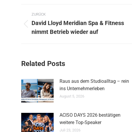
Kommentarnavigation
ZURÜCK
David Lloyd Meridian Spa & Fitness
Vorheriger
nimmt Betrieb wieder auf
Beitrag:
Related Posts
Raus aus dem Studioalltag – rein
ins Unternehmerleben
August 5, 2026
ACISO DAYS 2026 bestätigen
weitere Top-Speaker
Juli 23, 2026