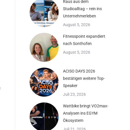
Raus aus dem
Studioalltag – rein ins
Unternehmerleben
August 5, 2026
Fitnesspoint expandiert
nach Sonthofen
August 5, 2026
ACISO DAYS 2026
bestätigen weitere Top-
Speaker
s
Juli 23, 2026
Wattbike bringt VO2max-
Analysen ins EGYM
Ökosystem
Juli 21, 2026