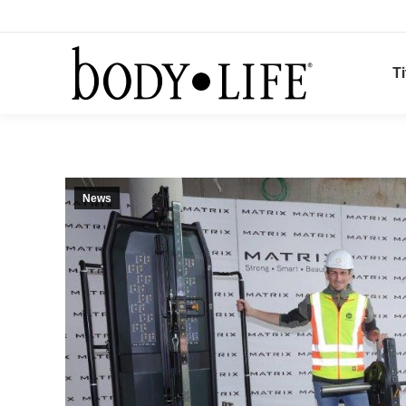
Ti
News