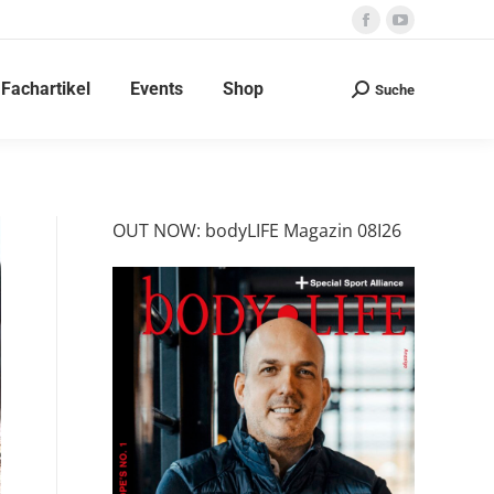
Facebook
YouTube
page
page
Fachartikel
Events
Shop
opens
opens
Suche
Search:
in
in
new
new
window
window
OUT NOW: bodyLIFE Magazin 08I26