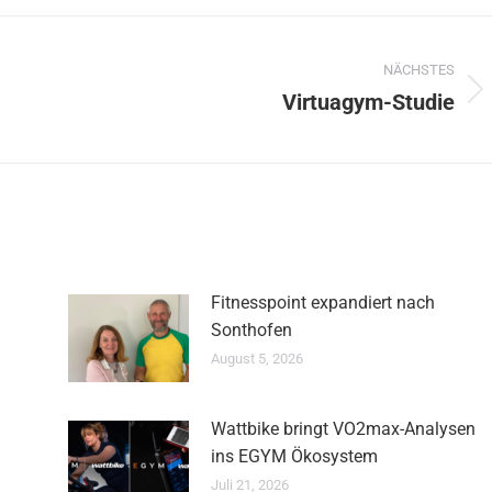
NÄCHSTES
Virtuagym-Studie
Nächster
Beitrag:
Fitnesspoint expandiert nach
Sonthofen
August 5, 2026
Wattbike bringt VO2max-Analysen
ins EGYM Ökosystem
Juli 21, 2026