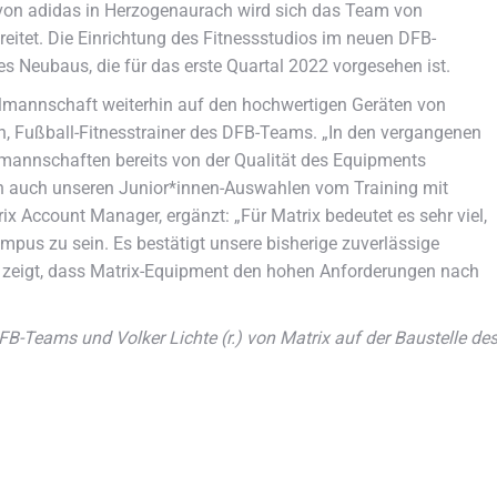
on adidas in Herzogenaurach wird sich das Team von
eitet. Die Einrichtung des Fitnessstudios im neuen DFB-
es Neubaus, die für das erste Quartal 2022 vorgesehen ist.
nalmannschaft weiterhin auf den hochwertigen Geräten von
ich, Fußball-Fitnesstrainer des DFB-Teams. „In den vergangenen
lmannschaften bereits von der Qualität des Equipments
auch unseren Junior*innen-Auswahlen vom Training mit
rix Account Manager, ergänzt: „Für Matrix bedeutet es sehr viel,
mpus zu sein. Es bestätigt unsere bisherige zuverlässige
 zeigt, dass Matrix-Equipment den hohen Anforderungen nach
 DFB-Teams und Volker Lichte (r.) von Matrix auf der Baustelle de