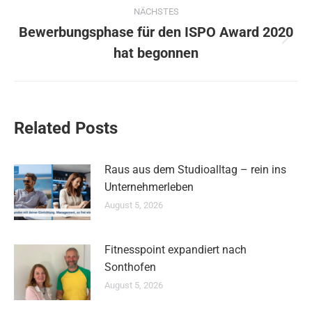
NÄCHSTES
Bewerbungsphase für den ISPO Award 2020
Nächster
hat begonnen
Beitrag:
Related Posts
Raus aus dem Studioalltag – rein ins
Unternehmerleben
August 5, 2026
Fitnesspoint expandiert nach
Sonthofen
August 5, 2026