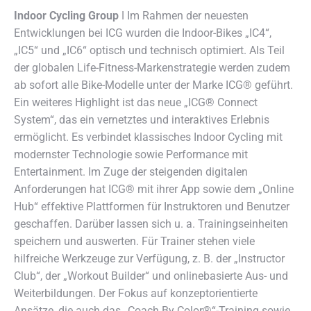
Indoor Cycling Group
ǀ Im Rahmen der neuesten
Entwicklungen bei ICG wurden die Indoor-Bikes „IC4“,
„IC5“ und „IC6“ optisch und technisch optimiert.
Als Teil
der globalen Life-Fitness-Markenstrategie werden zudem
ab sofort alle Bike-Modelle unter der Marke ICG® geführt.
Ein weiteres Highlight ist das neue „ICG® Connect
System“, das ein vernetztes und interaktives Erlebnis
ermöglicht. Es verbindet klassisches Indoor Cycling mit
modernster Technologie sowie Performance mit
Entertainment. Im Zuge der steigenden digitalen
Anforderungen hat ICG® mit ihrer App sowie dem „Online
Hub“ effektive Plattformen für Instruktoren und Benutzer
geschaffen. Darüber lassen sich u. a. Trainingseinheiten
speichern und auswerten. Für Trainer stehen viele
hilfreiche Werkzeuge zur Verfügung, z. B. der „Instructor
Club“, der „Workout Builder“ und onlinebasierte Aus- und
Weiterbildungen. Der Fokus auf konzeptorientierte
Ansätze, die auch das „Coach By Color®“-Training sowie