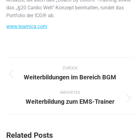
das „§20 Cardio Well“-Konzept beinhalten, rundet das
Portfolio der ICG® ab.
www.teamicg.com
Kommentarnavigation
ZURÜCK
Weiterbildungen im Bereich BGM
Vorheriger
Beitrag:
NÄCHSTES
Weiterbildung zum EMS-Trainer
Nächster
Beitrag:
Related Posts