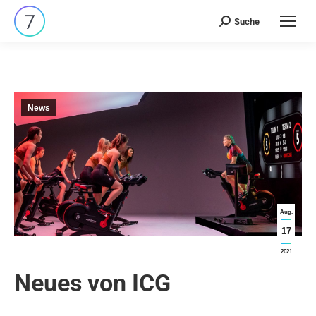
Suche
Search:
News
Aug.
17
2021
Neues von ICG