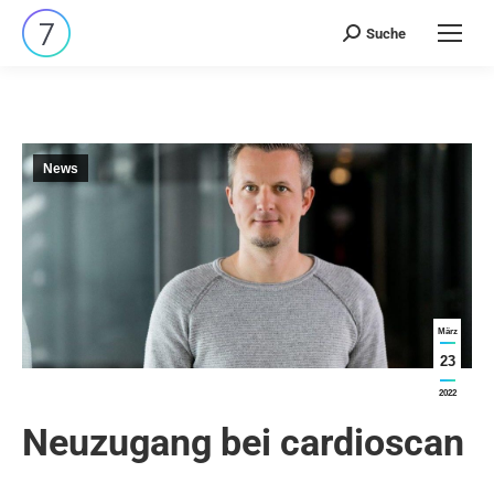
Suche
Search:
News
März
23
2022
Neuzugang bei cardioscan