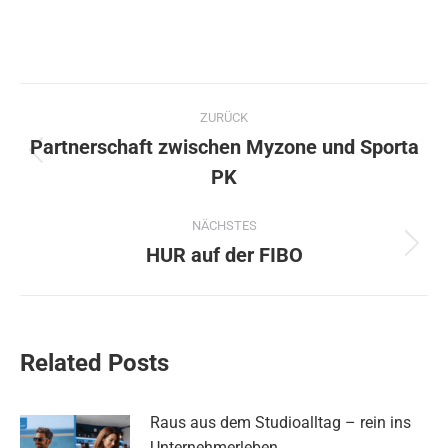
Kommentarnavigation
ZURÜCK
Partnerschaft zwischen Myzone und Sporta
Vorheriger
PK
Beitrag:
NÄCHSTES
HUR auf der FIBO
Nächster
Beitrag:
Related Posts
Raus aus dem Studioalltag – rein ins
Unternehmerleben