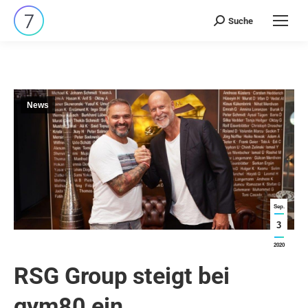
Suche
Search:
News
Sep.
3
2020
RSG Group steigt bei
gym80 ein