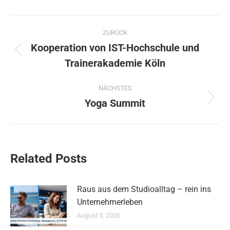
Kommentarnavigation
ZURÜCK
Kooperation von IST-Hochschule und
Vorheriger
Trainerakademie Köln
Beitrag:
NÄCHSTES
Yoga Summit
Nächster
Beitrag:
Related Posts
Raus aus dem Studioalltag – rein ins
Unternehmerleben
August 5, 2026