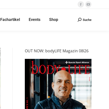
Facebook
YouTube
page
page
Fachartikel
Events
Shop
opens
opens
Suche
Search:
in
in
new
new
window
window
OUT NOW: bodyLIFE Magazin 08I26