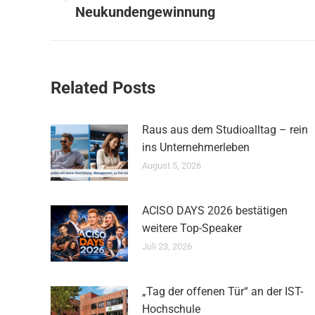
Vorheriger
Neukundengewinnung
Beitrag:
Related Posts
Raus aus dem Studioalltag – rein
ins Unternehmerleben
August 5, 2026
ACISO DAYS 2026 bestätigen
weitere Top-Speaker
Juli 23, 2026
„Tag der offenen Tür“ an der IST-
Hochschule