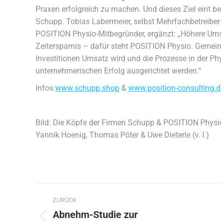
Praxen erfolgreich zu machen. Und dieses Ziel eint b
Schupp. Tobias Labermeier, selbst Mehrfachbetreiber
POSITION Physio-Mitbegründer, ergänzt: „Höhere Ums
Zeitersparnis – dafür steht POSITION Physio. Gemei
Investitionen Umsatz wird und die Prozesse in der Ph
unternehmerischen Erfolg ausgerichtet werden.“
Infos:
www.schupp.shop
&
www.position-consulting.d
Bild: Die Köpfe der Firmen Schupp & POSITION Physio
Yannik Hoenig, Thomas Pöter & Uwe Dieterle (v. l.)
Kommentarnavigation
ZURÜCK
Abnehm-Studie zur