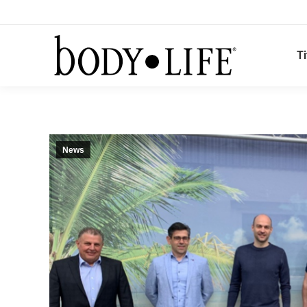
Ti
News