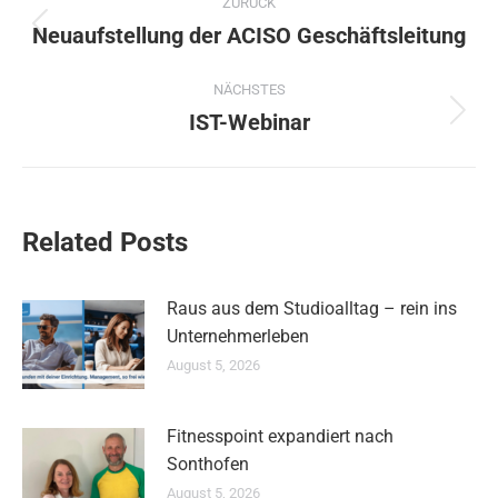
ZURÜCK
Neuaufstellung der ACISO Geschäftsleitung
Vorheriger
Beitrag:
NÄCHSTES
IST-Webinar
Nächster
Beitrag:
Related Posts
Raus aus dem Studioalltag – rein ins
Unternehmerleben
August 5, 2026
Fitnesspoint expandiert nach
Sonthofen
August 5, 2026