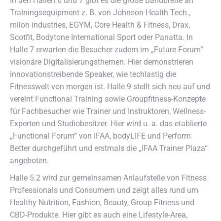
In den Hallen 6 und 7 gibt es die große Bandbreite an
Trainingsequipment z. B. von Johnson Health Tech.,
milon industries, EGYM, Core Health & Fitness, Drax,
Scotfit, Bodytone International Sport oder Panatta. In
Halle 7 erwarten die Besucher zudem im „Future Forum“
visionäre Digitalisierungsthemen. Hier demonstrieren
innovationstreibende Speaker, wie techlastig die
Fitnesswelt von morgen ist. Halle 9 stellt sich neu auf und
vereint Functional Training sowie Groupfitness-Konzepte
für Fachbesucher wie Trainer und Instruktoren, Wellness-
Experten und Studiobesitzer. Hier wird u. a. das etablierte
„Functional Forum“ von IFAA, bodyLIFE und Perform
Better durchgeführt und erstmals die „IFAA Trainer Plaza“
angeboten.
Halle 5.2 wird zur gemeinsamen Anlaufstelle von Fitness
Professionals und Consumern und zeigt alles rund um
Healthy Nutrition, Fashion, Beauty, Group Fitness und
CBD-Produkte. Hier gibt es auch eine Lifestyle-Area,