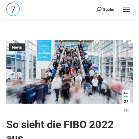
Suche
Search:
News
Jan.
27
2022
So sieht die FIBO 2022
aus