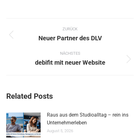
Kommentarnavigation
ZURÜCK
Neuer Partner des DLV
Vorheriger
Beitrag:
NÄCHSTES
debifit mit neuer Website
Nächster
Beitrag:
Related Posts
Raus aus dem Studioalltag – rein ins
Unternehmerleben
August 5, 2026