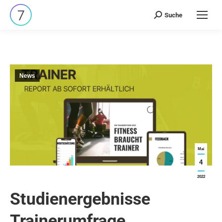
Suche
Search:
News
Mai
4
2022
Studienergebnisse
Trainerumfrage