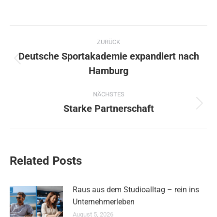
Kommentarnavigation
ZURÜCK
Deutsche Sportakademie expandiert nach
Vorheriger
Hamburg
Beitrag:
NÄCHSTES
Starke Partnerschaft
Nächster
Beitrag:
Related Posts
Raus aus dem Studioalltag – rein ins
Unternehmerleben
August 5, 2026