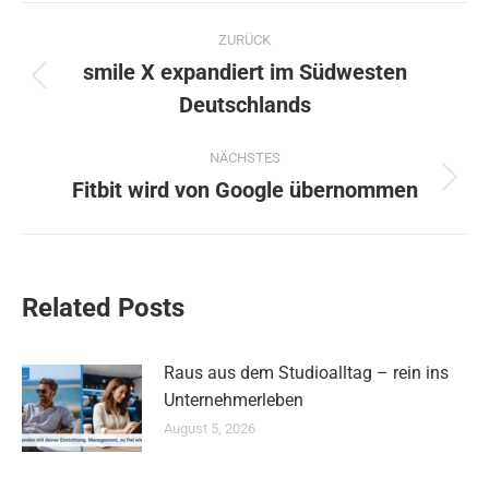
Kommentarnavigation
ZURÜCK
smile X expandiert im Südwesten
Vorheriger
Deutschlands
Beitrag:
NÄCHSTES
Fitbit wird von Google übernommen
Nächster
Beitrag:
Related Posts
Raus aus dem Studioalltag – rein ins
Unternehmerleben
August 5, 2026