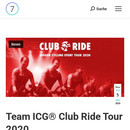
Suche
Search:
News
Nov.
5
2019
Team ICG® Club Ride Tour
2020