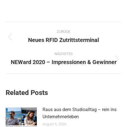
Kommentarnavigation
ZURÜCK
Neues RFID Zutrittsterminal
Vorheriger
Beitrag:
NÄCHSTES
NEWard 2020 – Impressionen & Gewinner
Nächster
Beitrag:
Related Posts
Raus aus dem Studioalltag – rein ins
Unternehmerleben
August 5, 2026