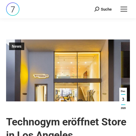
Suche
Search:
News
Dez.
3
2020
Technogym eröffnet Store
in Los Angeles