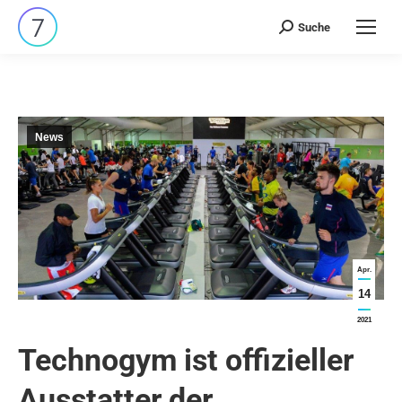
Suche
Search:
News
Apr.
14
2021
Technogym ist offizieller
Ausstatter der