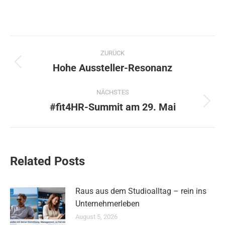
Kommentarnavigation
ZURÜCK
Hohe Aussteller-Resonanz
Vorheriger
Beitrag:
NÄCHSTES
#fit4HR-Summit am 29. Mai
Nächster
Beitrag:
Related Posts
Raus aus dem Studioalltag – rein ins
Unternehmerleben
August 5, 2026