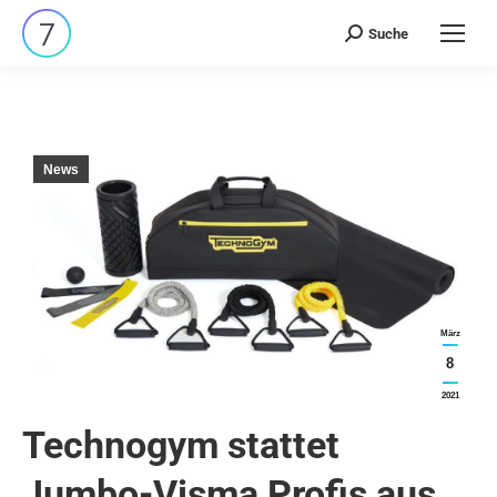
Suche
Search:
News
März
8
2021
Technogym stattet
Jumbo-Visma Profis aus