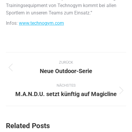
Trainingsequipment von Technogym kommt bei allen
Sportlern in unseren Teams zum Einsatz.“
Infos:
www.technogym.com
Kommentarnavigation
ZURÜCK
Neue Outdoor-Serie
Vorheriger
Beitrag:
NÄCHSTES
M.A.N.D.U. setzt künftig auf Magicline
Nächster
Beitrag:
Related Posts